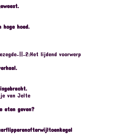
geweest.
n hoge hoed.
ezegde~||~2;Het lijdend voorwerp
erhaal.
isgebracht.
zje van Jelte
je eten geven?
rflipperenofterwijltoenkegel