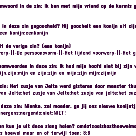
amwoord in de zin: Ik ben met mijn vriend op de kermis 
in deze zin gegoocheld? Hij goochelt een konijn uit zij
een konijn;eenkonijn
t de vorige zin? (een konijn)
erp~||~De persoonsvorm~||~Het lijdend voorwerp~||~Het g
aamwoorden in deze zin: Ik had mijn hoofd niet bij zijn v
jn,zijn;mijn en zijn;zijn en mijn;zijn mijn;zijmijn
zin: Het zusje van Jelte werd gisteren door meester thu
an Jelte;het zusje van Jelte;het zusje van jelte;het su
deze zin: Nienke, zei moeder, ga jij ons nieuwe konijnt
;nergens;nergends;niet;NIET!
n kun je uit deze slang halen? omdatzoalskasthoewelmaa
s hoewel maar en of terwijl toen; 8;8