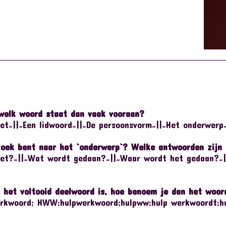
 welk woord staat dan vaak vooraan?
et~||~Een lidwoord~||~De persoonsvorm~||~Het onderwerp~
 zoek bent naar het `onderwerp`? Welke antwoorden zijn
het?~||~Wat wordt gedaan?~||~Waar wordt het gedaan?~|
st` het voltooid deelwoord is, hoe benoem je dan het woor
erkwoord; HWW;hulpwerkwoord;hulpww;hulp werkwoordt;h