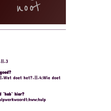
||~3
 goed?
|~Wat doet het?~||~4;Wie doet
d `heb` hier?
ulpwerkwoordt;hww;hulp