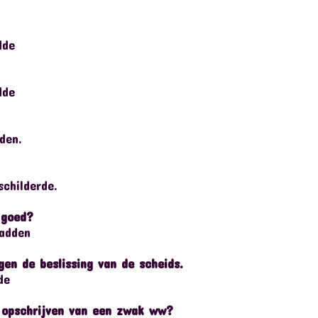
dde
dde
den.
schilderde.
d goed?
aadden
gen de beslissing van de scheids.
de
t opschrijven van een zwak ww?