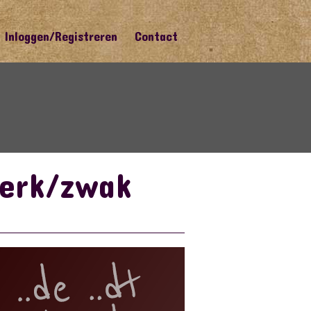
Inloggen/Registreren
Contact
terk/zwak