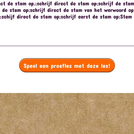
ect de stam op.;schrijf direct de stam op;schrijf de stam
 de stam op;schrijf direct de stam van het werwoord op;
;schijf direct de stam op;schrijf eerst de stam op;Stam 
Speel een proefles met deze les!